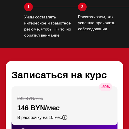
1
2
Рассказываем, как
Учим составлять
успешно проходить
интересное и грамотное
собеседования
резюме, чтобы HR точно
обратил внимание
Записаться на курс
-
50
%
291 BYN/мес
146 BYN/мес
В рассрочку на 10 мес