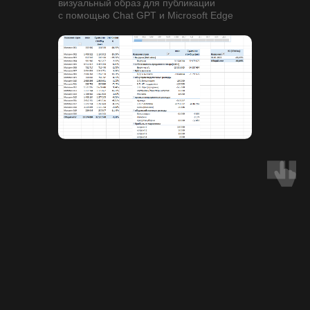
визуальный образ для публикации
с помощью Chat GPT и Microsoft Edge